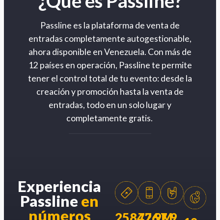
¿Qué es Passline?
Passline es la plataforma de venta de
entradas completamente autogestionable,
ahora disponible en Venezuela. Con más de
12 países en operación, Passline te permite
tener el control total de tu evento: desde la
creación y promoción hasta la venta de
entradas, todo en un solo lugar y
completamente gratis.
Experiencia
Passline
en
números
258426
77.9M
7.9