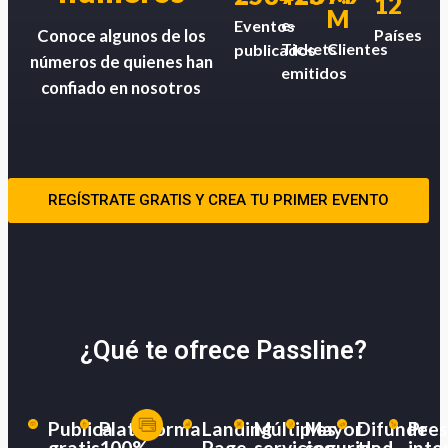
12
M
e-
Eventos
Países
Conoce algunos de los
Tickets
Clientes
publicados
números de quienes han
emitidos
confiado en nosotros
REGÍSTRATE GRATIS Y CREA TU PRIMER EVENTO
¿Qué te ofrece Passline?
Publica
Plataforma
Landing
Múltiples
Mayor
Difunde
Pres
gratis
100%
Page
servicios
seguridad
tu
inte