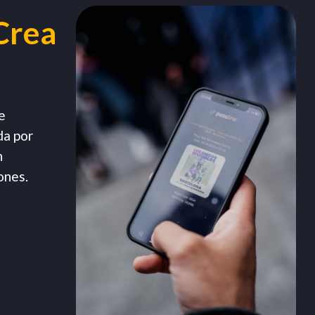
Crea
e
da por
n
ones.