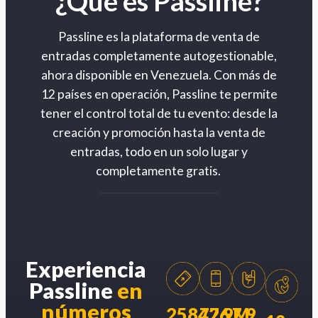
¿Qué es Passline?
Passline es la plataforma de venta de
entradas completamente autogestionable,
ahora disponible en Venezuela. Con más de
12 países en operación, Passline te permite
tener el control total de tu evento: desde la
creación y promoción hasta la venta de
entradas, todo en un solo lugar y
completamente gratis.
Experiencia
Passline
en
números
258426
77.9M
7.9