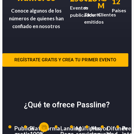
12
M
e-
Eventos
Países
Conoce algunos de los
Tickets
Clientes
publicados
números de quienes han
emitidos
confiado en nosotros
REGÍSTRATE GRATIS Y CREA TU PRIMER EVENTO
¿Qué te ofrece Passline?
Publica
Plataforma
Landing
Múltiples
Mayor
Difunde
Pres
gratis
100%
Page
servicios
seguridad
tu
inte