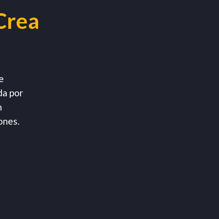
Crea
e
da por
n
ones.