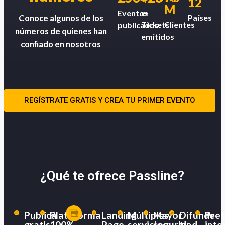
12
M
e-
Eventos
Países
Conoce algunos de los
Tickets
Clientes
publicados
números de quienes han
emitidos
confiado en nosotros
REGÍSTRATE GRATIS Y CREA TU PRIMER EVENTO
¿Qué te ofrece Passline?
Publica
Plataforma
Landing
Múltiples
Mayor
Difunde
Pres
gratis
100%
Page
servicios
seguridad
tu
inte