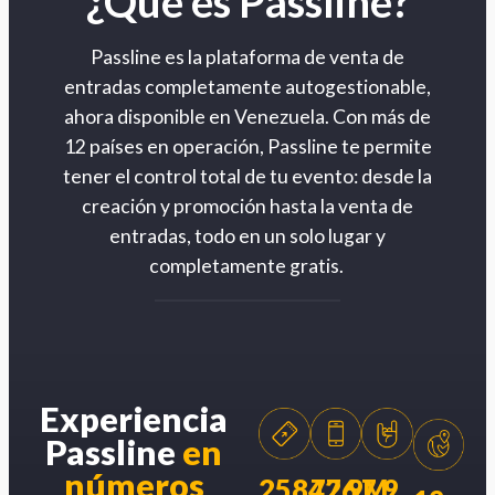
¿Qué es Passline?
Passline es la plataforma de venta de
entradas completamente autogestionable,
ahora disponible en Venezuela. Con más de
12 países en operación, Passline te permite
tener el control total de tu evento: desde la
creación y promoción hasta la venta de
entradas, todo en un solo lugar y
completamente gratis.
Experiencia
Passline
en
números
258426
77.9M
7.9