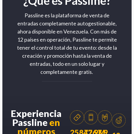
¿Qué es Passline?
Passline es la plataforma de venta de
entradas completamente autogestionable,
ahora disponible en Venezuela. Con más de
12 países en operación, Passline te permite
tener el control total de tu evento: desde la
creación y promoción hasta la venta de
entradas, todo en un solo lugar y
completamente gratis.
Experiencia
Passline
en
números
258426
77.9M
7.9