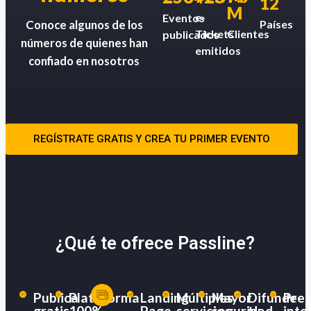
12
M
e-
Eventos
Países
Conoce algunos de los
Tickets
Clientes
publicados
números de quienes han
emitidos
confiado en nosotros
REGÍSTRATE GRATIS Y CREA TU PRIMER EVENTO
¿Qué te ofrece Passline?
Publica
Plataforma
Landing
Múltiples
Mayor
Difunde
Pres
gratis
100%
Page
servicios
seguridad
tu
inte