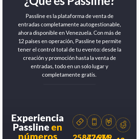
¿Qué es Passline?
Passline es la plataforma de venta de
entradas completamente autogestionable,
ahora disponible en Venezuela. Con más de
12 países en operación, Passline te permite
tener el control total de tu evento: desde la
creación y promoción hasta la venta de
entradas, todo en un solo lugar y
completamente gratis.
Experiencia
Passline
en
números
258426
77.9M
7.9