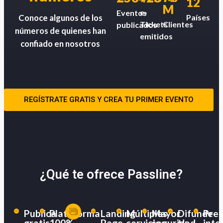
12
M
e-
Eventos
Países
Conoce algunos de los
Tickets
Clientes
publicados
números de quienes han
emitidos
confiado en nosotros
REGÍSTRATE GRATIS Y CREA TU PRIMER EVENTO
¿Qué te ofrece Passline?
Publica
Plataforma
Landing
Múltiples
Mayor
Difunde
Pres
gratis
100%
Page
servicios
seguridad
tu
inte