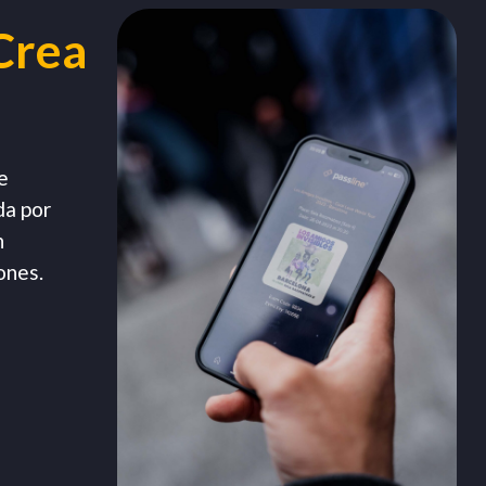
Crea
e
da por
n
ones.