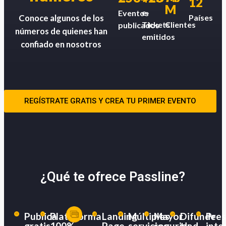
12
M
e-
Eventos
Países
Conoce algunos de los
Tickets
Clientes
publicados
números de quienes han
emitidos
confiado en nosotros
REGÍSTRATE GRATIS Y CREA TU PRIMER EVENTO
¿Qué te ofrece Passline?
Publica
Plataforma
Landing
Múltiples
Mayor
Difunde
Pres
gratis
100%
Page
servicios
seguridad
tu
inte