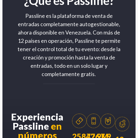
¿Qué es Passline?
Passline es la plataforma de venta de
entradas completamente autogestionable,
ahora disponible en Venezuela. Con más de
12 países en operación, Passline te permite
tener el control total de tu evento: desde la
creación y promoción hasta la venta de
entradas, todo en un solo lugar y
completamente gratis.
Experiencia
Passline
en
números
258426
77.9M
7.9