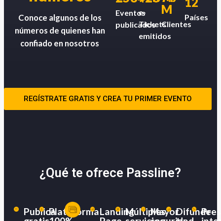
12
M
e-
Eventos
Países
Conoce algunos de los
Tickets
Clientes
publicados
números de quienes han
emitidos
confiado en nosotros
REGÍSTRATE GRATIS Y CREA TU PRIMER EVENTO
¿Qué te ofrece Passline?
Publica
Plataforma
Landing
Múltiples
Mayor
Difunde
Pres
gratis
100%
Page
servicios
seguridad
tu
inte