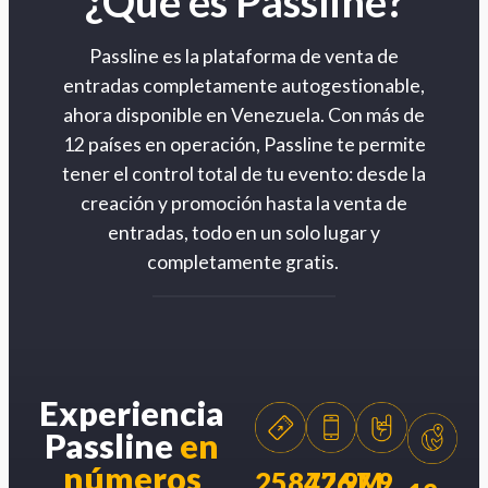
¿Qué es Passline?
Passline es la plataforma de venta de
entradas completamente autogestionable,
ahora disponible en Venezuela. Con más de
12 países en operación, Passline te permite
tener el control total de tu evento: desde la
creación y promoción hasta la venta de
entradas, todo en un solo lugar y
completamente gratis.
Experiencia
Passline
en
números
258426
77.9M
7.9