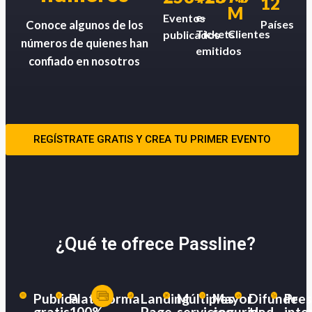
12
M
e-
Eventos
Países
Conoce algunos de los
Tickets
Clientes
publicados
números de quienes han
emitidos
confiado en nosotros
REGÍSTRATE GRATIS Y CREA TU PRIMER EVENTO
¿Qué te ofrece Passline?
Publica
Plataforma
Landing
Múltiples
Mayor
Difunde
Pres
gratis
100%
Page
servicios
seguridad
tu
inte