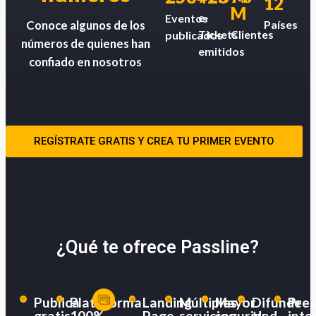
12
M
e-
Eventos
Países
Conoce algunos de los
Tickets
Clientes
publicados
números de quienes han
emitidos
confiado en nosotros
REGÍSTRATE GRATIS Y CREA TU PRIMER EVENTO
¿Qué te ofrece Passline?
Publica
Plataforma
Landing
Múltiples
Mayor
Difunde
Pres
gratis
100%
Page
servicios
seguridad
tu
inte