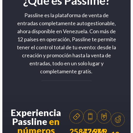
¿Qué es Passline?
Passline es la plataforma de venta de
entradas completamente autogestionable,
ahora disponible en Venezuela. Con más de
12 países en operación, Passline te permite
tener el control total de tu evento: desde la
creación y promoción hasta la venta de
entradas, todo en un solo lugar y
completamente gratis.
Experiencia
Passline
en
números
258426
77.9M
7.9