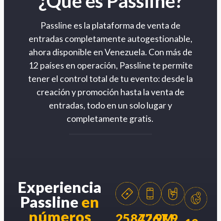
¿Qué es Passline?
Passline es la plataforma de venta de
entradas completamente autogestionable,
ahora disponible en Venezuela. Con más de
12 países en operación, Passline te permite
tener el control total de tu evento: desde la
creación y promoción hasta la venta de
entradas, todo en un solo lugar y
completamente gratis.
Experiencia
Passline
en
números
258426
77.9M
7.9