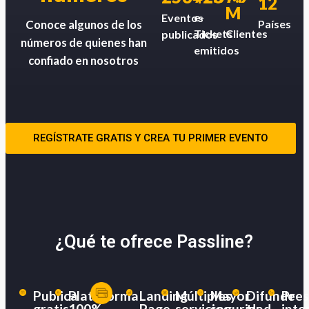
12
M
e-
Eventos
Países
Conoce algunos de los
Tickets
Clientes
publicados
números de quienes han
emitidos
confiado en nosotros
REGÍSTRATE GRATIS Y CREA TU PRIMER EVENTO
¿Qué te ofrece Passline?
Publica
Plataforma
Landing
Múltiples
Mayor
Difunde
Pres
gratis
100%
Page
servicios
seguridad
tu
inte