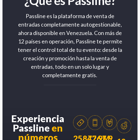
¿Qué es Passline?
Passline es la plataforma de venta de
entradas completamente autogestionable,
ahora disponible en Venezuela. Con más de
12 países en operación, Passline te permite
tener el control total de tu evento: desde la
creación y promoción hasta la venta de
entradas, todo en un solo lugar y
completamente gratis.
Experiencia
Passline
en
números
258426
77.9M
7.9