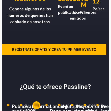
12
M
e-
Eventos
Países
Conoce algunos de los
Tickets
Clientes
publicados
números de quienes han
emitidos
confiado en nosotros
REGÍSTRATE GRATIS Y CREA TU PRIMER EVENTO
¿Qué te ofrece Passline?
Publica
Plataforma
Landing
Múltiples
Mayor
Difunde
Pres
gratis
100%
Page
servicios
seguridad
tu
inte