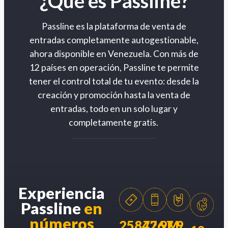
¿Qué es Passline?
Passline es la plataforma de venta de
entradas completamente autogestionable,
ahora disponible en Venezuela. Con más de
12 países en operación, Passline te permite
tener el control total de tu evento: desde la
creación y promoción hasta la venta de
entradas, todo en un solo lugar y
completamente gratis.
Experiencia
Passline
en
números
258426
77.9M
7.9