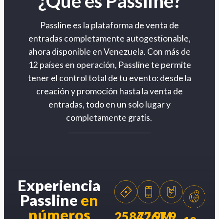
¿Qué es Passline?
Passline es la plataforma de venta de
entradas completamente autogestionable,
ahora disponible en Venezuela. Con más de
12 países en operación, Passline te permite
tener el control total de tu evento: desde la
creación y promoción hasta la venta de
entradas, todo en un solo lugar y
completamente gratis.
Experiencia
Passline
en
números
258426
77.9M
7.9