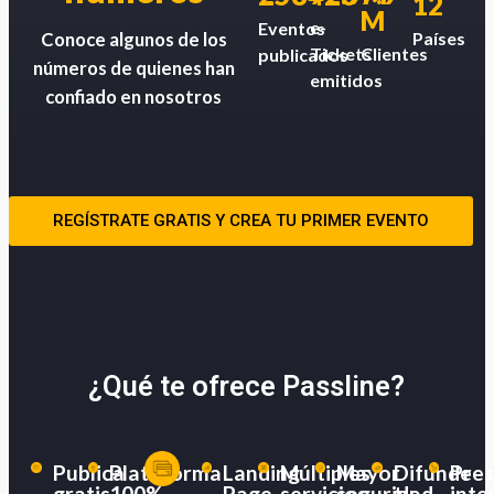
12
M
e-
Eventos
Países
Conoce algunos de los
Tickets
Clientes
publicados
números de quienes han
emitidos
confiado en nosotros
REGÍSTRATE GRATIS Y CREA TU PRIMER EVENTO
¿Qué te ofrece Passline?
Publica
Plataforma
Landing
Múltiples
Mayor
Difunde
Pres
gratis
100%
Page
servicios
seguridad
tu
inte