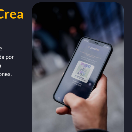
Crea
e
da por
n
ones.