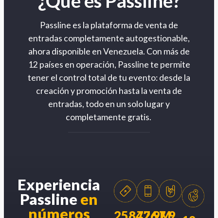
¿Qué es Passline?
Passline es la plataforma de venta de
entradas completamente autogestionable,
ahora disponible en Venezuela. Con más de
12 países en operación, Passline te permite
tener el control total de tu evento: desde la
creación y promoción hasta la venta de
entradas, todo en un solo lugar y
completamente gratis.
Experiencia
Passline
en
números
258426
77.9M
7.9