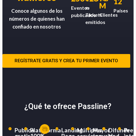
12
M
e-
Eventos
Países
Conoce algunos de los
Tickets
Clientes
publicados
números de quienes han
emitidos
confiado en nosotros
REGÍSTRATE GRATIS Y CREA TU PRIMER EVENTO
¿Qué te ofrece Passline?
Publica
Plataforma
Landing
Múltiples
Mayor
Difunde
Pres
gratis
100%
Page
servicios
seguridad
tu
inte