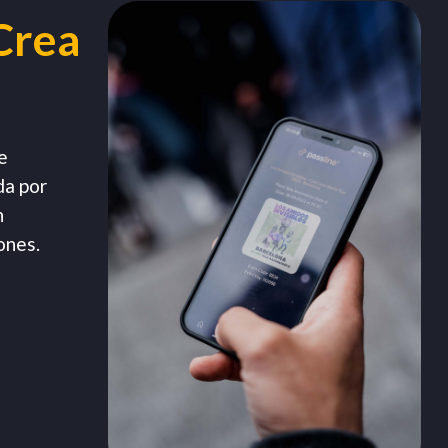
Crea
e
da por
n
ones.