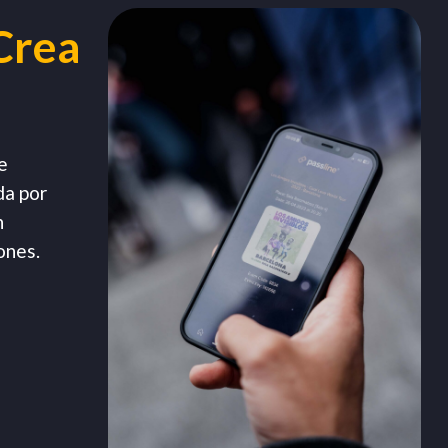
Crea
e
da por
n
ones.