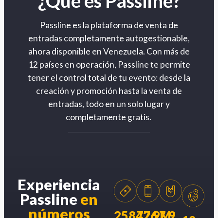
¿Qué es Passline?
Passline es la plataforma de venta de
entradas completamente autogestionable,
ahora disponible en Venezuela. Con más de
12 países en operación, Passline te permite
tener el control total de tu evento: desde la
creación y promoción hasta la venta de
entradas, todo en un solo lugar y
completamente gratis.
Experiencia
Passline
en
números
258426
77.9M
7.9