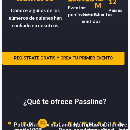
12
M
e-
Eventos
Países
Conoce algunos de los
Tickets
Clientes
publicados
números de quienes han
emitidos
confiado en nosotros
REGÍSTRATE GRATIS Y CREA TU PRIMER EVENTO
¿Qué te ofrece Passline?
Publica
Plataforma
Landing
Múltiples
Mayor
Difunde
Pres
gratis
100%
Page
servicios
seguridad
tu
inte