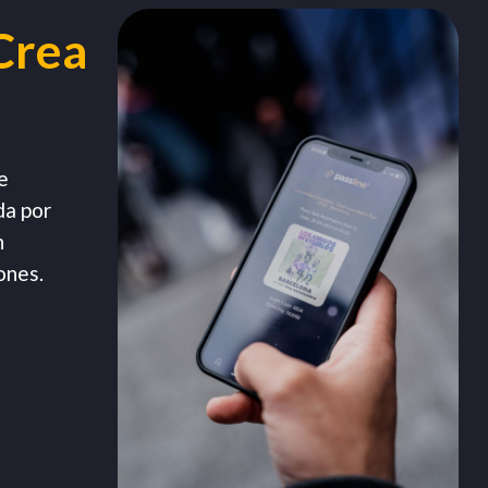
Crea
e
da por
n
ones.