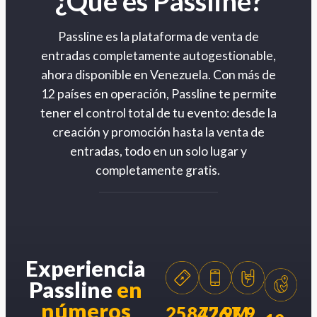
¿Qué es Passline?
Passline es la plataforma de venta de
entradas completamente autogestionable,
ahora disponible en Venezuela. Con más de
12 países en operación, Passline te permite
tener el control total de tu evento: desde la
creación y promoción hasta la venta de
entradas, todo en un solo lugar y
completamente gratis.
Experiencia
Passline
en
números
258426
77.9M
7.9