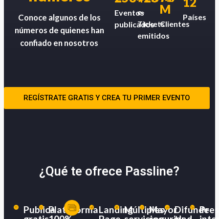
12
M
e-
Eventos
Países
Conoce algunos de los
Tickets
Clientes
publicados
números de quienes han
emitidos
confiado en nosotros
REGÍSTRATE GRATIS Y CREA TU PRIMER EVENTO
¿Qué te ofrece Passline?
Publica
Plataforma
Landing
Múltiples
Mayor
Difunde
Pres
gratis
100%
Page
servicios
seguridad
tu
inte