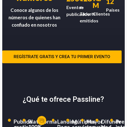
12
M
e-
Eventos
Países
Conoce algunos de los
Tickets
Clientes
publicados
números de quienes han
emitidos
confiado en nosotros
REGÍSTRATE GRATIS Y CREA TU PRIMER EVENTO
¿Qué te ofrece Passline?
Publica
Plataforma
Landing
Múltiples
Mayor
Difunde
Pres
gratis
100%
Page
servicios
seguridad
tu
inte