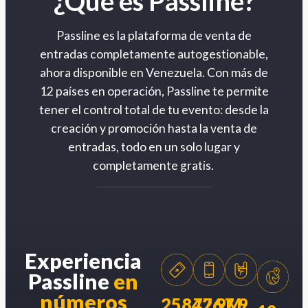
¿Qué es Passline?
Passline es la plataforma de venta de
entradas completamente autogestionable,
ahora disponible en Venezuela. Con más de
12 países en operación, Passline te permite
tener el control total de tu evento: desde la
creación y promoción hasta la venta de
entradas, todo en un solo lugar y
completamente gratis.
Experiencia
Passline
en
números
258426
77.9M
7.9