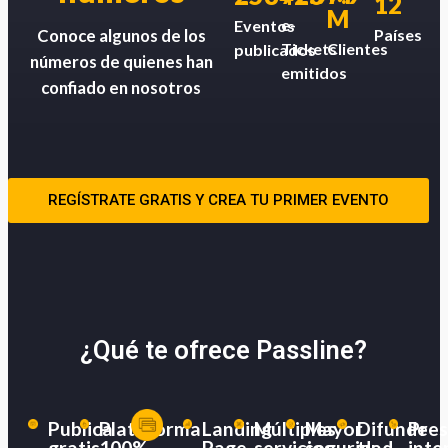
12
M
e-
Eventos
Países
Conoce algunos de los
Tickets
Clientes
publicados
números de quienes han
emitidos
confiado en nosotros
REGÍSTRATE GRATIS Y CREA TU PRIMER EVENTO
¿Qué te ofrece Passline?
Publica
Plataforma
Landing
Múltiples
Mayor
Difunde
Pres
gratis
100%
Page
servicios
seguridad
tu
inte