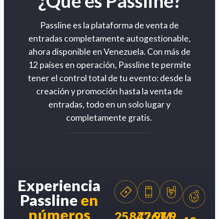
¿Qué es Passline?
Passline es la plataforma de venta de
entradas completamente autogestionable,
ahora disponible en Venezuela. Con más de
12 países en operación, Passline te permite
tener el control total de tu evento: desde la
creación y promoción hasta la venta de
entradas, todo en un solo lugar y
completamente gratis.
Experiencia
Passline
en
números
258426
77.9M
7.9