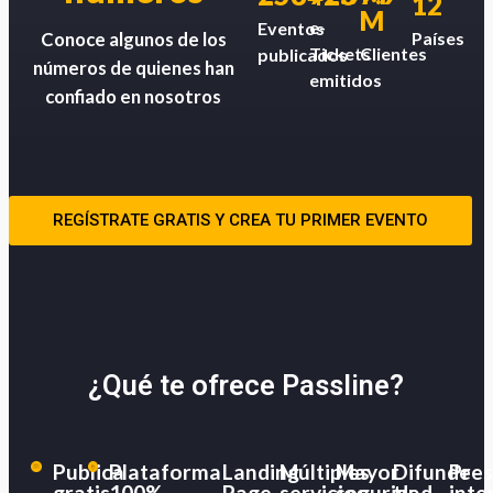
12
M
e-
Eventos
Países
Conoce algunos de los
Tickets
Clientes
publicados
números de quienes han
emitidos
confiado en nosotros
REGÍSTRATE GRATIS Y CREA TU PRIMER EVENTO
¿Qué te ofrece Passline?
Publica
Plataforma
Landing
Múltiples
Mayor
Difunde
Pres
gratis
100%
Page
servicios
seguridad
tu
inte