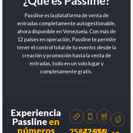
¿Qué es Passline?
Passline es la plataforma de venta de
entradas completamente autogestionable,
ahora disponible en Venezuela. Con más de
12 países en operación, Passline te permite
tener el control total de tu evento: desde la
creación y promoción hasta la venta de
entradas, todo en un solo lugar y
completamente gratis.
Experiencia
Passline
en
números
258426
77.9M
7.9