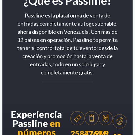
¿Qué es Passline?
Passline es la plataforma de venta de
entradas completamente autogestionable,
ahora disponible en Venezuela. Con más de
12 países en operación, Passline te permite
tener el control total de tu evento: desde la
creación y promoción hasta la venta de
entradas, todo en un solo lugar y
completamente gratis.
Experiencia
Passline
en
números
258426
77.9M
7.9