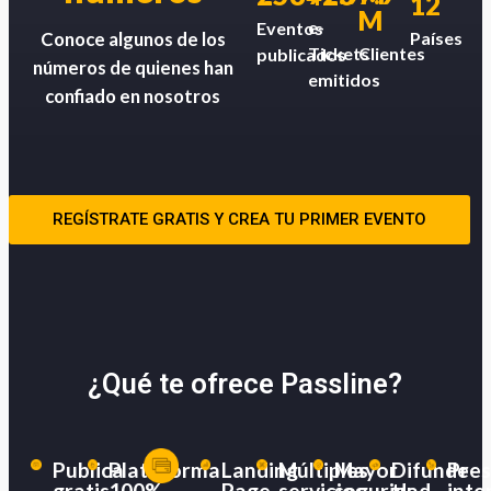
12
M
e-
Eventos
Países
Conoce algunos de los
Tickets
Clientes
publicados
números de quienes han
emitidos
confiado en nosotros
REGÍSTRATE GRATIS Y CREA TU PRIMER EVENTO
¿Qué te ofrece Passline?
Publica
Plataforma
Landing
Múltiples
Mayor
Difunde
Pres
gratis
100%
Page
servicios
seguridad
tu
inte