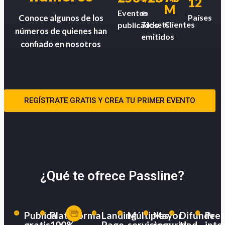
12
M
e-
Eventos
Países
Conoce algunos de los
Tickets
Clientes
publicados
números de quienes han
emitidos
confiado en nosotros
REGÍSTRATE GRATIS Y CREA TU PRIMER EVENTO
¿Qué te ofrece Passline?
Publica
Plataforma
Landing
Múltiples
Mayor
Difunde
Pres
gratis
100%
Page
servicios
seguridad
tu
inte