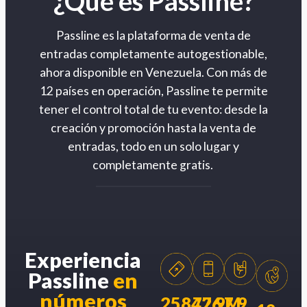
¿Qué es Passline?
Passline es la plataforma de venta de
entradas completamente autogestionable,
ahora disponible en Venezuela. Con más de
12 países en operación, Passline te permite
tener el control total de tu evento: desde la
creación y promoción hasta la venta de
entradas, todo en un solo lugar y
completamente gratis.
Experiencia
Passline
en
números
258426
77.9M
7.9