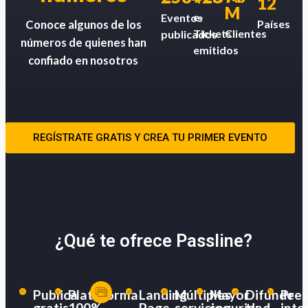
12
M
e-
Eventos
Países
Conoce algunos de los
Tickets
Clientes
publicados
números de quienes han
emitidos
confiado en nosotros
REGÍSTRATE GRATIS Y CREA TU PRIMER EVENTO
¿Qué te ofrece Passline?
Publica
Plataforma
Landing
Múltiples
Mayor
Difunde
Pres
gratis
100%
Page
servicios
seguridad
tu
inte