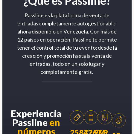
¿Qué es Passline?
Passline es la plataforma de venta de
entradas completamente autogestionable,
ahora disponible en Venezuela. Con más de
12 países en operación, Passline te permite
tener el control total de tu evento: desde la
creación y promoción hasta la venta de
entradas, todo en un solo lugar y
completamente gratis.
Experiencia
Passline
en
números
258426
77.9M
7.9