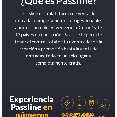
¿Qué es Passline?
Passline es la plataforma de venta de
entradas completamente autogestionable,
ahora disponible en Venezuela. Con más de
12 países en operación, Passline te permite
tener el control total de tu evento: desde la
creación y promoción hasta la venta de
entradas, todo en un solo lugar y
completamente gratis.
Experiencia
Passline
en
números
258426
77.9M
7.9