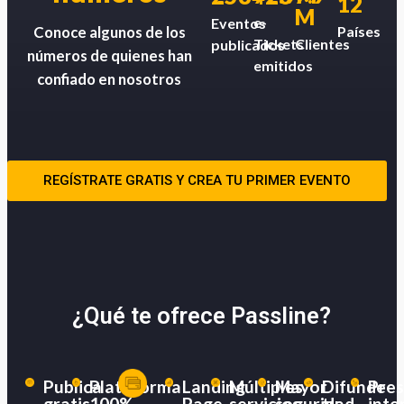
12
M
e-
Eventos
Países
Conoce algunos de los
Tickets
Clientes
publicados
números de quienes han
emitidos
confiado en nosotros
REGÍSTRATE GRATIS Y CREA TU PRIMER EVENTO
¿Qué te ofrece Passline?
Publica
Plataforma
Landing
Múltiples
Mayor
Difunde
Pres
gratis
100%
Page
servicios
seguridad
tu
inte