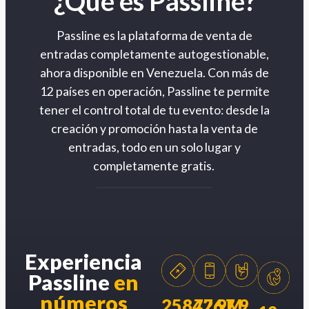
¿Qué es Passline?
Passline es la plataforma de venta de
entradas completamente autogestionable,
ahora disponible en Venezuela. Con más de
12 países en operación, Passline te permite
tener el control total de tu evento: desde la
creación y promoción hasta la venta de
entradas, todo en un solo lugar y
completamente gratis.
Experiencia
Passline
en
números
258426
77.9M
7.9