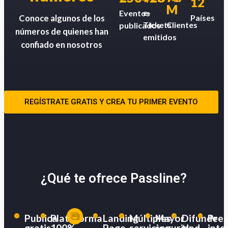
12
M
e-
Eventos
Países
Conoce algunos de los
Tickets
Clientes
publicados
números de quienes han
emitidos
confiado en nosotros
REGÍSTRATE GRATIS Y CREA TU PRIMER EVENTO
¿Qué te ofrece Passline?
Publica
Plataforma
Landing
Múltiples
Mayor
Difunde
Pres
gratis
100%
Page
servicios
seguridad
tu
inte