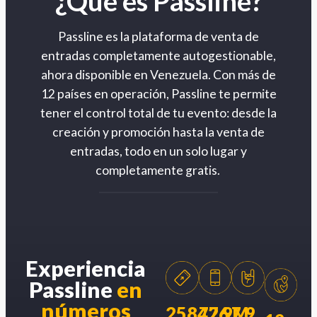
¿Qué es Passline?
Passline es la plataforma de venta de
entradas completamente autogestionable,
ahora disponible en Venezuela. Con más de
12 países en operación, Passline te permite
tener el control total de tu evento: desde la
creación y promoción hasta la venta de
entradas, todo en un solo lugar y
completamente gratis.
Experiencia
Passline
en
números
258426
77.9M
7.9