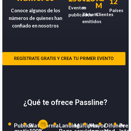
12
M
e-
Eventos
Países
Conoce algunos de los
Tickets
Clientes
publicados
números de quienes han
emitidos
confiado en nosotros
REGÍSTRATE GRATIS Y CREA TU PRIMER EVENTO
¿Qué te ofrece Passline?
Publica
Plataforma
Landing
Múltiples
Mayor
Difunde
Pres
gratis
100%
Page
servicios
seguridad
tu
inte