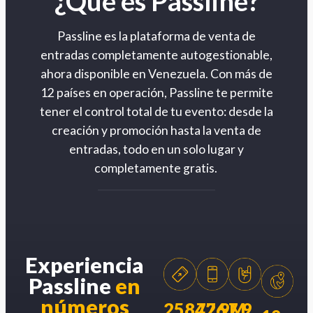
¿Qué es Passline?
Passline es la plataforma de venta de
entradas completamente autogestionable,
ahora disponible en Venezuela. Con más de
12 países en operación, Passline te permite
tener el control total de tu evento: desde la
creación y promoción hasta la venta de
entradas, todo en un solo lugar y
completamente gratis.
Experiencia
Passline
en
números
258426
77.9M
7.9