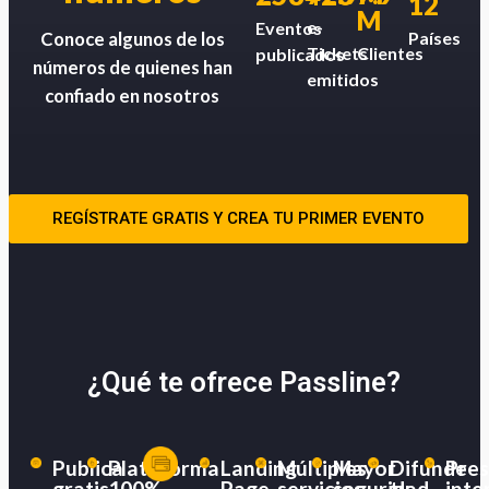
12
M
e-
Eventos
Países
Conoce algunos de los
Tickets
Clientes
publicados
números de quienes han
emitidos
confiado en nosotros
REGÍSTRATE GRATIS Y CREA TU PRIMER EVENTO
¿Qué te ofrece Passline?
Publica
Plataforma
Landing
Múltiples
Mayor
Difunde
Pres
gratis
100%
Page
servicios
seguridad
tu
inte