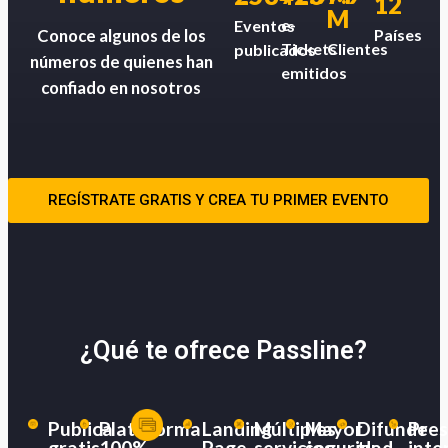
12
M
e-
Eventos
Países
Conoce algunos de los
Tickets
Clientes
publicados
números de quienes han
emitidos
confiado en nosotros
REGÍSTRATE GRATIS Y CREA TU PRIMER EVENTO
¿Qué te ofrece Passline?
Publica
Plataforma
Landing
Múltiples
Mayor
Difunde
Pres
gratis
100%
Page
servicios
seguridad
tu
inte