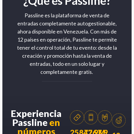
¿Qué es Passline?
Passline es la plataforma de venta de
entradas completamente autogestionable,
ahora disponible en Venezuela. Con más de
12 países en operación, Passline te permite
tener el control total de tu evento: desde la
creación y promoción hasta la venta de
entradas, todo en un solo lugar y
completamente gratis.
Experiencia
Passline
en
números
258426
77.9M
7.9