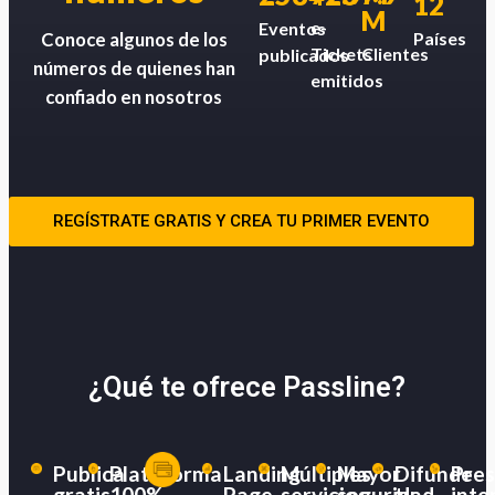
12
M
e-
Eventos
Países
Conoce algunos de los
Tickets
Clientes
publicados
números de quienes han
emitidos
confiado en nosotros
REGÍSTRATE GRATIS Y CREA TU PRIMER EVENTO
¿Qué te ofrece Passline?
Publica
Plataforma
Landing
Múltiples
Mayor
Difunde
Pres
gratis
100%
Page
servicios
seguridad
tu
inte