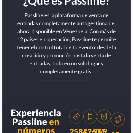
¿Qué es Passline?
Passline es la plataforma de venta de
entradas completamente autogestionable,
ahora disponible en Venezuela. Con más de
12 países en operación, Passline te permite
tener el control total de tu evento: desde la
creación y promoción hasta la venta de
entradas, todo en un solo lugar y
completamente gratis.
Experiencia
Passline
en
números
258426
77.9M
7.9