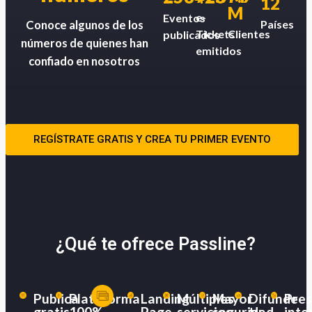
12
M
e-
Eventos
Países
Conoce algunos de los
Tickets
Clientes
publicados
números de quienes han
emitidos
confiado en nosotros
REGÍSTRATE GRATIS Y CREA TU PRIMER EVENTO
¿Qué te ofrece Passline?
Publica
Plataforma
Landing
Múltiples
Mayor
Difunde
Pres
gratis
100%
Page
servicios
seguridad
tu
inte