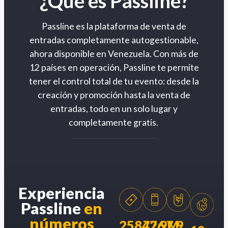
¿Qué es Passline?
Passline es la plataforma de venta de
entradas completamente autogestionable,
ahora disponible en Venezuela. Con más de
12 países en operación, Passline te permite
tener el control total de tu evento: desde la
creación y promoción hasta la venta de
entradas, todo en un solo lugar y
completamente gratis.
Experiencia
Passline
en
números
258426
77.9M
7.9