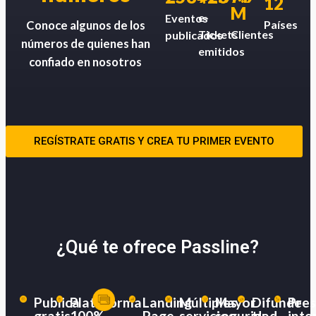
12
M
e-
Eventos
Países
Conoce algunos de los
Tickets
Clientes
publicados
números de quienes han
emitidos
confiado en nosotros
REGÍSTRATE GRATIS Y CREA TU PRIMER EVENTO
¿Qué te ofrece Passline?
Publica
Plataforma
Landing
Múltiples
Mayor
Difunde
Pres
gratis
100%
Page
servicios
seguridad
tu
inte