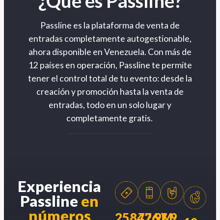
¿Qué es Passline?
Passline es la plataforma de venta de
entradas completamente autogestionable,
ahora disponible en Venezuela. Con más de
12 países en operación, Passline te permite
tener el control total de tu evento: desde la
creación y promoción hasta la venta de
entradas, todo en un solo lugar y
completamente gratis.
Experiencia
Passline
en
números
258426
77.9M
7.9