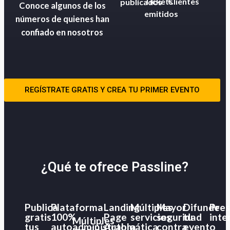
Tickets
Clientes
publicados
Conoce algunos de los
emitidos
números de quienes han
confiado en nosotros
REGÍSTRATE GRATIS Y CREA TU PRIMER EVENTO
¿Qué te ofrece Passline?
Publica
Plataforma
Landing
Múltiples
Mayor
Difunde
Pres
gratis
100%
Page
servicios
seguridad
tu
inte
Múltiples
tus
autoadministrable
Automática
a
contra
evento