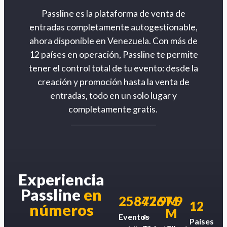
Passline es la plataforma de venta de
entradas completamente autogestionable,
ahora disponible en Venezuela. Con más de
12 países en operación, Passline te permite
tener el control total de tu evento: desde la
creación y promoción hasta la venta de
entradas, todo en un solo lugar y
completamente gratis.
Experiencia
Passline
en
258426
77.9M
7.9
12
números
M
e-
Eventos
Países