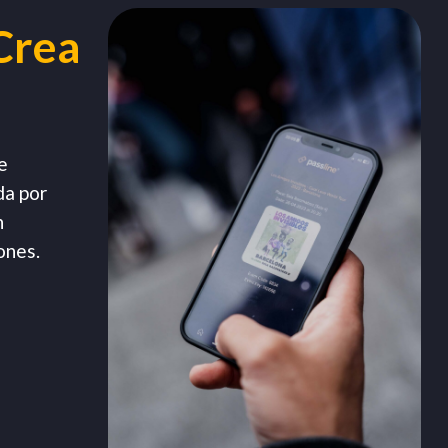
Crea
e
da por
n
ones.