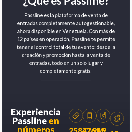
¿Qué es Passline?
Passline es la plataforma de venta de
entradas completamente autogestionable,
ahora disponible en Venezuela. Con más de
12 países en operación, Passline te permite
tener el control total de tu evento: desde la
creación y promoción hasta la venta de
entradas, todo en un solo lugar y
completamente gratis.
Experiencia
Passline
en
números
258426
77.9M
7.9