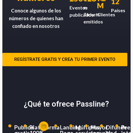
12
M
e-
Eventos
Países
Conoce algunos de los
Tickets
Clientes
publicados
números de quienes han
emitidos
confiado en nosotros
REGÍSTRATE GRATIS Y CREA TU PRIMER EVENTO
¿Qué te ofrece Passline?
Publica
Plataforma
Landing
Múltiples
Mayor
Difunde
Pres
gratis
100%
Page
servicios
seguridad
tu
inte