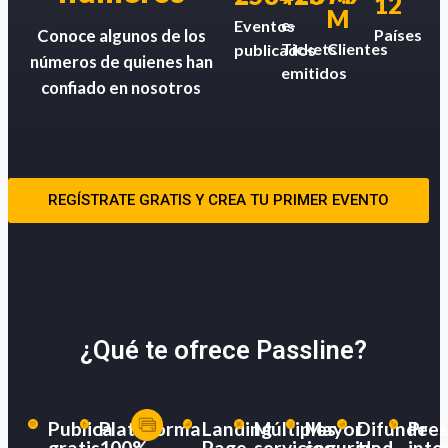
12
M
e-
Eventos
Países
Conoce algunos de los
Tickets
Clientes
publicados
números de quienes han
emitidos
confiado en nosotros
REGÍSTRATE GRATIS Y CREA TU PRIMER EVENTO
¿Qué te ofrece Passline?
Publica
Plataforma
Landing
Múltiples
Mayor
Difunde
Pres
gratis
100%
Page
servicios
seguridad
tu
inte