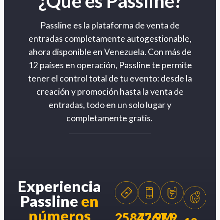
¿Qué es Passline?
Passline es la plataforma de venta de
entradas completamente autogestionable,
ahora disponible en Venezuela. Con más de
12 países en operación, Passline te permite
tener el control total de tu evento: desde la
creación y promoción hasta la venta de
entradas, todo en un solo lugar y
completamente gratis.
Experiencia
Passline
en
números
258426
77.9M
7.9