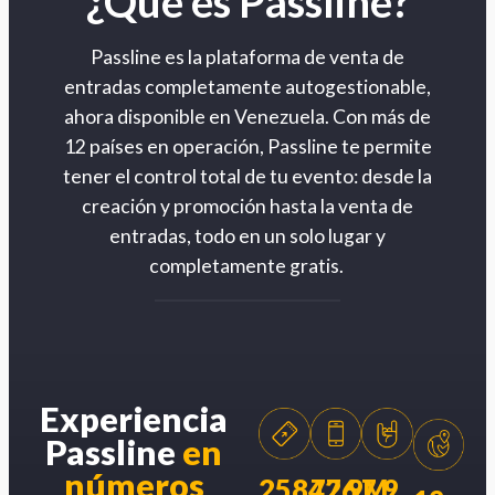
¿Qué es Passline?
Passline es la plataforma de venta de
entradas completamente autogestionable,
ahora disponible en Venezuela. Con más de
12 países en operación, Passline te permite
tener el control total de tu evento: desde la
creación y promoción hasta la venta de
entradas, todo en un solo lugar y
completamente gratis.
Experiencia
Passline
en
números
258426
77.9M
7.9