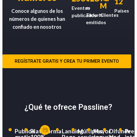
12
M
e-
Eventos
Países
Conoce algunos de los
Tickets
Clientes
publicados
números de quienes han
emitidos
confiado en nosotros
REGÍSTRATE GRATIS Y CREA TU PRIMER EVENTO
¿Qué te ofrece Passline?
Publica
Plataforma
Landing
Múltiples
Mayor
Difunde
Pres
gratis
100%
Page
servicios
seguridad
tu
inte