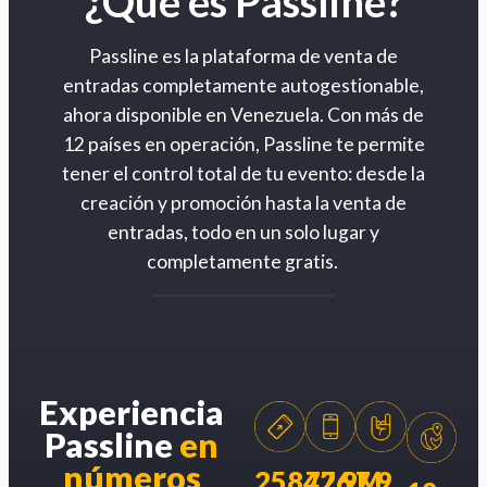
¿Qué es Passline?
Passline es la plataforma de venta de
entradas completamente autogestionable,
ahora disponible en Venezuela. Con más de
12 países en operación, Passline te permite
tener el control total de tu evento: desde la
creación y promoción hasta la venta de
entradas, todo en un solo lugar y
completamente gratis.
Experiencia
Passline
en
números
258426
77.9M
7.9