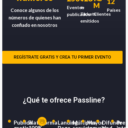
12
M
e-
Eventos
Países
Conoce algunos de los
Tickets
Clientes
publicados
números de quienes han
emitidos
confiado en nosotros
REGÍSTRATE GRATIS Y CREA TU PRIMER EVENTO
¿Qué te ofrece Passline?
Publica
Plataforma
Landing
Múltiples
Mayor
Difunde
Pres
gratis
100%
Page
servicios
seguridad
tu
inte