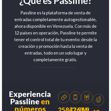
¿Qué es Passline?
Passline es la plataforma de venta de
entradas completamente autogestionable,
ahora disponible en Venezuela. Con más de
12 países en operación, Passline te permite
tener el control total de tu evento: desde la
creación y promoción hasta la venta de
entradas, todo en un solo lugar y
completamente gratis.
Experiencia
Passline
en
números
258426
77.9M
7.9