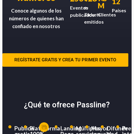
12
M
e-
Eventos
Países
Conoce algunos de los
Tickets
Clientes
publicados
números de quienes han
emitidos
confiado en nosotros
REGÍSTRATE GRATIS Y CREA TU PRIMER EVENTO
¿Qué te ofrece Passline?
Publica
Plataforma
Landing
Múltiples
Mayor
Difunde
Pres
gratis
100%
Page
servicios
seguridad
tu
inte