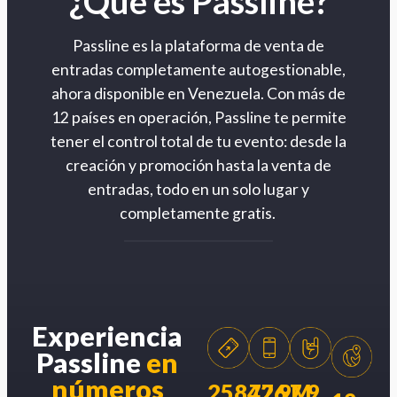
¿Qué es Passline?
Passline es la plataforma de venta de
entradas completamente autogestionable,
ahora disponible en Venezuela. Con más de
12 países en operación, Passline te permite
tener el control total de tu evento: desde la
creación y promoción hasta la venta de
entradas, todo en un solo lugar y
completamente gratis.
Experiencia
Passline
en
números
258426
77.9M
7.9