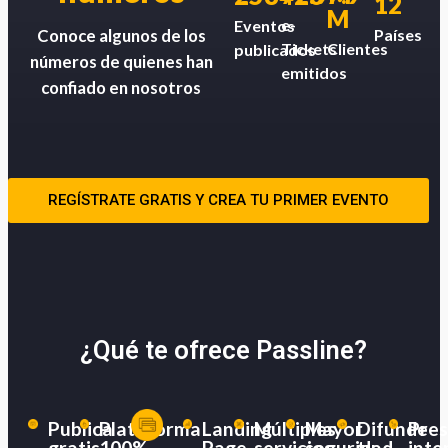
12
M
e-
Eventos
Países
Conoce algunos de los
Tickets
Clientes
publicados
números de quienes han
emitidos
confiado en nosotros
REGÍSTRATE GRATIS Y CREA TU PRIMER EVENTO
¿Qué te ofrece Passline?
Publica
Plataforma
Landing
Múltiples
Mayor
Difunde
Pres
gratis
100%
Page
servicios
seguridad
tu
inte