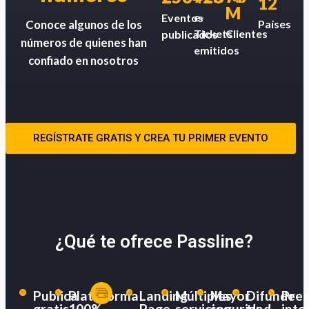
12
M
e-
Eventos
Países
Conoce algunos de los
Tickets
Clientes
publicados
números de quienes han
emitidos
confiado en nosotros
REGÍSTRATE GRATIS Y CREA TU PRIMER EVENTO
¿Qué te ofrece Passline?
Publica
Plataforma
Landing
Múltiples
Mayor
Difunde
Pres
gratis
100%
Page
servicios
seguridad
tu
inte