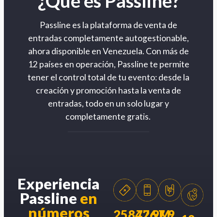
¿Qué es Passline?
Passline es la plataforma de venta de
entradas completamente autogestionable,
ahora disponible en Venezuela. Con más de
12 países en operación, Passline te permite
tener el control total de tu evento: desde la
creación y promoción hasta la venta de
entradas, todo en un solo lugar y
completamente gratis.
Experiencia
Passline
en
números
258426
77.9M
7.9