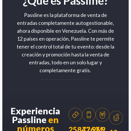
¿Qué es Passline?
Passline es la plataforma de venta de
entradas completamente autogestionable,
ahora disponible en Venezuela. Con más de
12 países en operación, Passline te permite
tener el control total de tu evento: desde la
creación y promoción hasta la venta de
entradas, todo en un solo lugar y
completamente gratis.
Experiencia
Passline
en
números
258426
77.9M
7.9