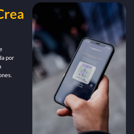
Crea
e
da por
n
ones.