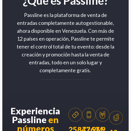
¿Qué es Passline?
Passline es la plataforma de venta de
entradas completamente autogestionable,
ahora disponible en Venezuela. Con más de
12 países en operación, Passline te permite
tener el control total de tu evento: desde la
creación y promoción hasta la venta de
entradas, todo en un solo lugar y
completamente gratis.
Experiencia
Passline
en
números
258426
77.9M
7.9