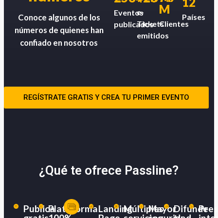
12
M
e-
Eventos
Países
Conoce algunos de los
Tickets
Clientes
publicados
números de quienes han
emitidos
confiado en nosotros
REGÍSTRATE GRATIS Y CREA TU PRIMER EVENTO
¿Qué te ofrece Passline?
Publica
Plataforma
Landing
Múltiples
Mayor
Difunde
Pres
gratis
100%
Page
servicios
seguridad
tu
inte